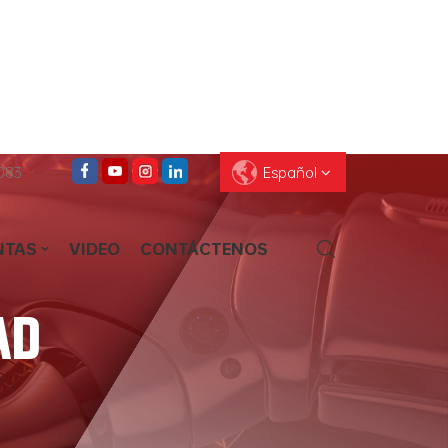
083
Español
NTAS
VIDEO
CONTÁCTENOS
English
Français
Deutsch
Pусский
AD
Español
العربية
ไทย
עברית
中文
Português