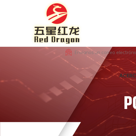
Envíanos un correo electrón
ACERC
P