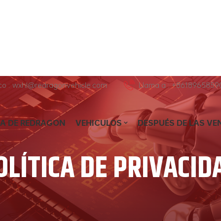
ico : wxhl@redragonvehicle.com
Llama a : +8618965859
A DE REDRAGON
VEHICULOS
DESPUÉS DE LAS VE
OLÍTICA DE PRIVACID