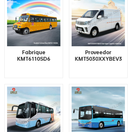
Fabrique
Proveedor
KMT6110SD6
KMT5030XXYBEV3
Autobús escolar
Tipo de furgoneta
primario y
Vehículo de
secundario de 56
logística puramente
asientos a la venta
eléctrico
LEE MAS
LEE MAS