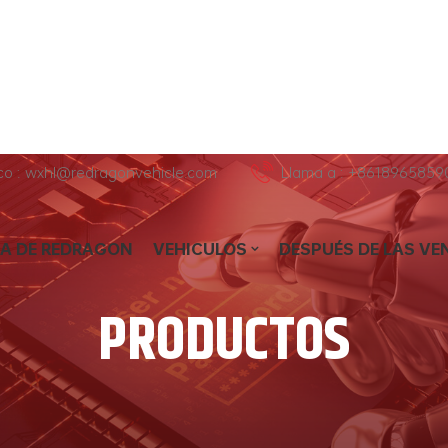
ico : wxhl@redragonvehicle.com
Llama a : +8618965859
A DE REDRAGON
VEHICULOS
DESPUÉS DE LAS VE
PRODUCTOS