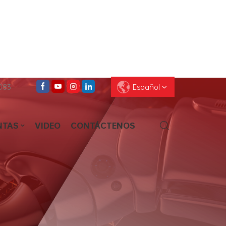
083
Español
NTAS
VIDEO
CONTÁCTENOS
English
Français
Deutsch
Pусский
Español
العربية
ไทย
עברית
中文
Português