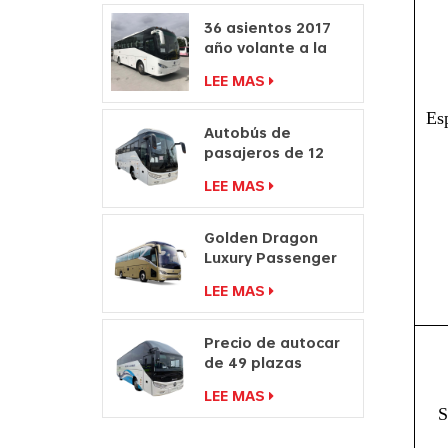
motor autobús
36 asientos 2017
año volante a la
derecha
LEE MAS
fabricantes de
autocares de
Esp
pasajeros
Autobús de
pasajeros de 12
millones a la venta
LEE MAS
Precio de autocar
Fabricantes de
autobuses de viaje
Golden Dragon
Luxury Passenger
Fabricantes Travel
LEE MAS
Coach Bus
Precio de autocar
de 49 plazas
Autobús de viaje
LEE MAS
con doble
S
parabrisas a la
venta