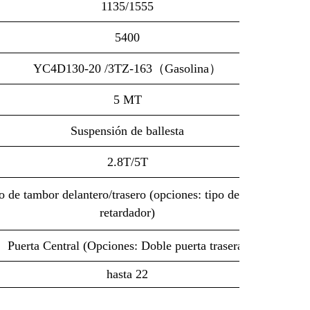
1135/1555
5400
YC4D130-20 /3TZ-163（Gasolina）
5 MT
Suspensión de ballesta
2.8T/5T
o de tambor delantero/trasero (opciones: tipo de disco,
retardador)
Puerta Central (Opciones: Doble puerta trasera)
hasta 22