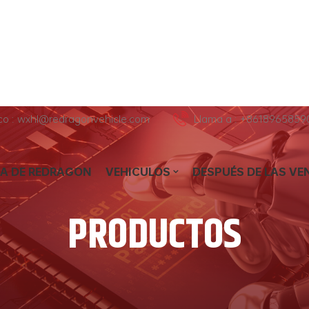
ico : wxhl@redragonvehicle.com
Llama a : +8618965859
A DE REDRAGON
VEHICULOS
DESPUÉS DE LAS VE
PRODUCTOS