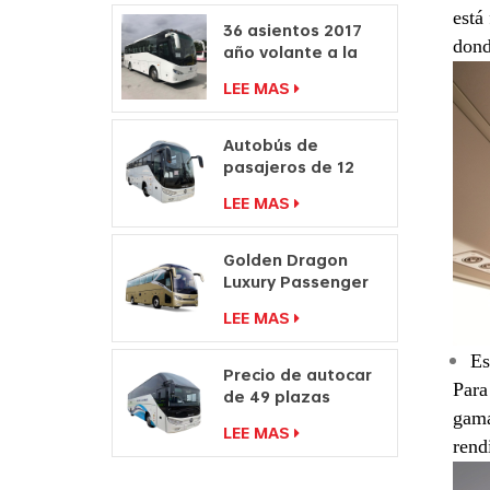
motor autobús
está
36 asientos 2017
dond
año volante a la
derecha
LEE MAS
fabricantes de
autocares de
pasajeros
Autobús de
pasajeros de 12
millones a la venta
LEE MAS
Precio de autocar
Fabricantes de
autobuses de viaje
Golden Dragon
Luxury Passenger
Fabricantes Travel
LEE MAS
Coach Bus
Es
Precio de autocar
Para
de 49 plazas
Autobús de viaje
gama
LEE MAS
con doble
rend
parabrisas a la
venta