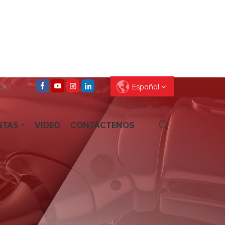
083
Español
NTAS
VIDEO
CONTÁCTENOS
English
Français
Deutsch
Pусский
Español
العربية
ไทย
עברית
中文
Português