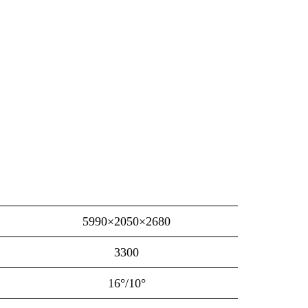
5990×2050×2680
3300
16°/10°