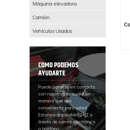
Máquina elevadora
Camión
Ca
Vehículos Usados
pr
COMO PODEMOS
AYUDARTE
Puede ponerse en contacto
con nosotros de cualquier
manera que sea
conveniente para usted.
Estamos disponibles 24/7 a
través de correo electrónico
o teléfono.