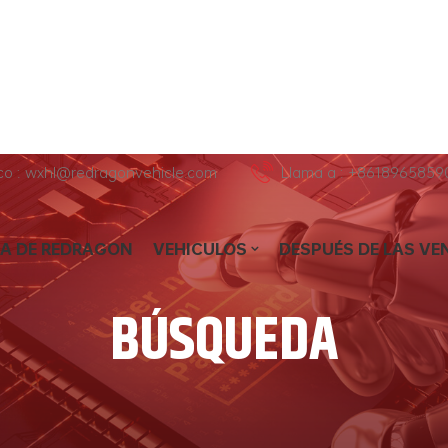
ico : wxhl@redragonvehicle.com
Llama a : +8618965859
A DE REDRAGON
VEHICULOS
DESPUÉS DE LAS VE
BÚSQUEDA