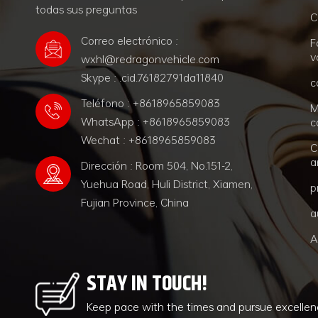
todas sus preguntas
C
Correo electrónico :
F
v
wxhl@redragonvehicle.com
Skype : .cid.76182791da11840
c
Teléfono : +8618965859083
M
WhatsApp : +8618965859083
c
Wechat : +8618965859083
C
a
Dirección : Room 504, No.151-2,
Yuehua Road, Huli District, Xiamen,
p
Fujian Province, China
a
A
STAY IN TOUCH!
Keep pace with the times and pursue excelle