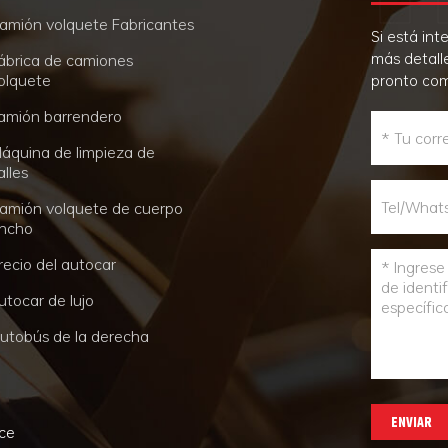
amión volquete Fabricantes
Si está in
más detall
ábrica de camiones
olquete
pronto co
amión barrendero
áquina de limpieza de
alles
amión volquete de cuerpo
ncho
recio del autocar
utocar de lujo
utobús de la derecha
ENVIAR
nce