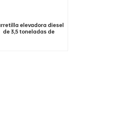
rretilla elevadora diesel
de 3,5 toneladas de
oveedor chino a precio de
venta
LEE MAS