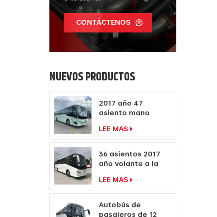
CONTÁCTENOS
NUEVOS PRODUCTOS
2017 año 47
asiento mano
derecha autocar
LEE MAS
fabricantes diesel
motor autobús
36 asientos 2017
año volante a la
derecha
LEE MAS
fabricantes de
autocares de
pasajeros
Autobús de
pasajeros de 12