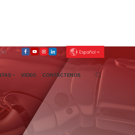
083
Español
NTAS
VIDEO
CONTÁCTENOS
English
Français
Deutsch
Pусский
Español
العربية
ไทย
עברית
中文
Português