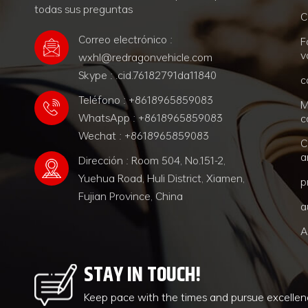
todas sus preguntas
C
Correo electrónico :
F
v
wxhl@redragonvehicle.com
Skype : .cid.76182791da11840
c
Teléfono : +8618965859083
M
WhatsApp : +8618965859083
c
Wechat : +8618965859083
C
a
Dirección : Room 504, No.151-2,
Yuehua Road, Huli District, Xiamen,
p
Fujian Province, China
a
A
STAY IN TOUCH!
Keep pace with the times and pursue excelle