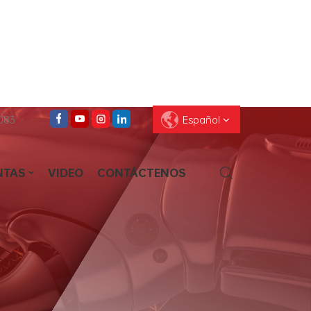
083
Español
NTAS
VIDEO
CONTÁCTENOS
English
Français
Deutsch
Pусский
Español
العربية
ไทย
עברית
中文
Português