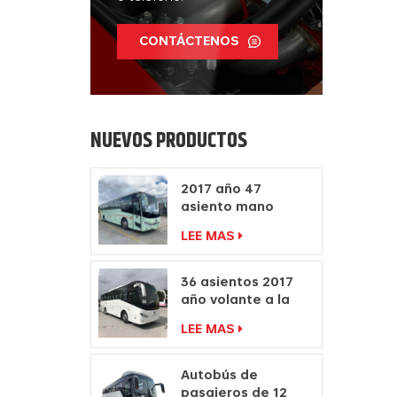
CONTÁCTENOS
NUEVOS PRODUCTOS
2017 año 47
asiento mano
derecha autocar
LEE MAS
fabricantes diesel
motor autobús
36 asientos 2017
año volante a la
derecha
LEE MAS
fabricantes de
autocares de
pasajeros
Autobús de
pasajeros de 12