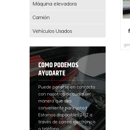
Máquina elevadora
Camión
Vehículos Usados
mó
ge
COMO PODEMOS
AYUDARTE
p
pr
eme
Puede ponerse en contacto
con nosotros de cualquier
p
manera que sea
es
conveniente para usted.
Estamos disponibles 24/7 a
través de correo electrónico
o teléfono.