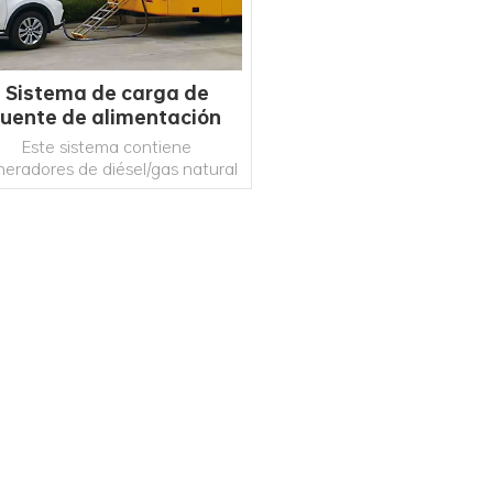
Sistema de carga de
fuente de alimentación
vil en contenedor rápido
Este sistema contiene
neradores de diésel/gas natural
o paquetes de baterías de
almacenamiento, cargadores
rápidos, cables, furgonetas o
contenedores, etc., que
roporcionan carga móvil para
LEE MAS
uebas de vehículos, rescate de
rgencia en carretera y energía
de emergencia doméstica. La
lataforma de carga en la nube
tá disponible para el monitoreo
de big data para lograr una
gestión inteligente.