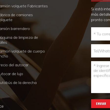
amión volquete Fabricantes
Si está in
más detall
ábrica de camiones
olquete
pronto co
amión barrendero
áquina de limpieza de
alles
amión volquete de cuerpo
ncho
recio del autocar
utocar de lujo
utobús de la derecha
ENVIAR
nce