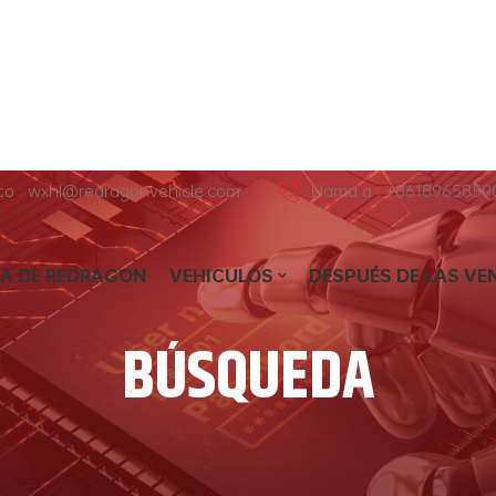
ico : wxhl@redragonvehicle.com
Llama a : +8618965859
A DE REDRAGON
VEHICULOS
DESPUÉS DE LAS VE
BÚSQUEDA