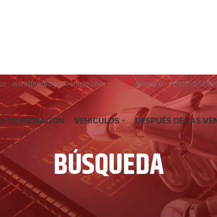
ico : wxhl@redragonvehicle.com
Llama a : +8618965859
A DE REDRAGON
VEHICULOS
DESPUÉS DE LAS VE
BÚSQUEDA