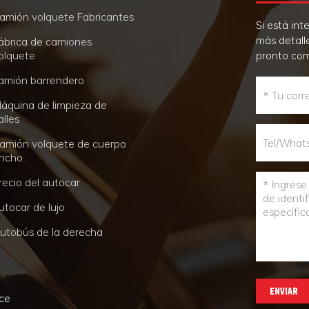
amión volquete Fabricantes
Si está in
más detall
ábrica de camiones
olquete
pronto co
amión barrendero
áquina de limpieza de
alles
amión volquete de cuerpo
ncho
recio del autocar
utocar de lujo
utobús de la derecha
ENVIAR
nce