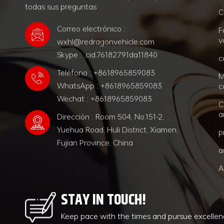
todas sus preguntas
C
Correo electrónico :
F
v
wxhl@redragonvehicle.com
Skype : .cid.76182791da11840
c
Teléfono : +8618965859083
M
WhatsApp : +8618965859083
c
Wechat : +8618965859083
C
a
Dirección : Room 504, No.151-2,
Yuehua Road, Huli District, Xiamen,
p
Fujian Province, China
a
A
STAY IN TOUCH!
Keep pace with the times and pursue excelle