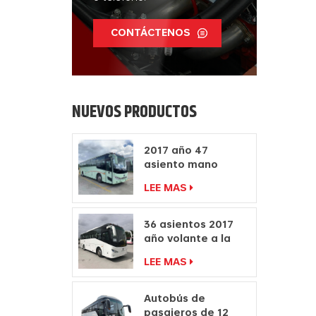
clá
cl
CONTÁCTENOS
pas
NUEVOS PRODUCTOS
2017 año 47
asiento mano
derecha autocar
LEE MAS
fabricantes diesel
motor autobús
36 asientos 2017
año volante a la
derecha
LEE MAS
fabricantes de
autocares de
pasajeros
Autobús de
pasajeros de 12