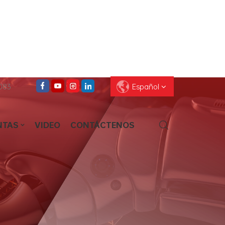
083
Español
NTAS
VIDEO
CONTÁCTENOS
English
Français
Deutsch
Pусский
Español
العربية
ไทย
עברית
中文
Português