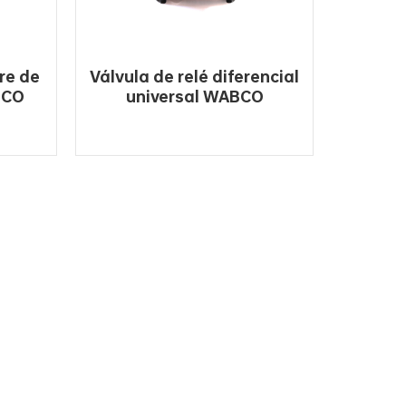
ire de
Válvula de relé diferencial
BCO
universal WABCO
edor
4730170010 para autobús y
camión de coche
LEE MAS