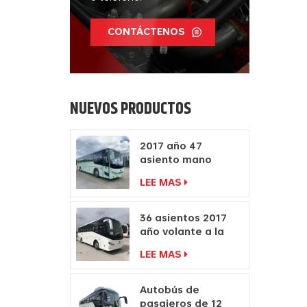
CONTÁCTENOS
NUEVOS PRODUCTOS
2017 año 47
asiento mano
derecha autocar
LEE MAS
fabricantes diesel
motor autobús
36 asientos 2017
año volante a la
derecha
LEE MAS
fabricantes de
autocares de
pasajeros
Autobús de
pasajeros de 12