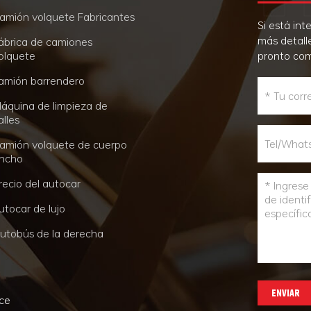
amión volquete Fabricantes
Si está in
más detall
ábrica de camiones
olquete
pronto co
amión barrendero
áquina de limpieza de
alles
amión volquete de cuerpo
ncho
recio del autocar
utocar de lujo
utobús de la derecha
ENVIAR
nce