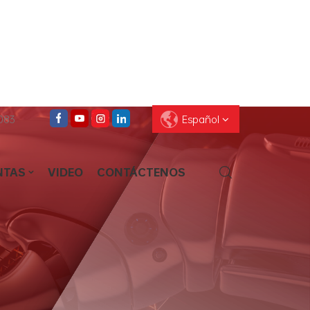
083
Español
NTAS
VIDEO
CONTÁCTENOS
English
Français
Deutsch
Pусский
Español
العربية
ไทย
עברית
中文
Português