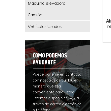
Máquina elevadora
Camión
Ai
Vehículos Usados
r
COMO PODEMOS
AYUDARTE
Puede ponerse en contacto
con nosotros de cualquier
manera que sea
conveniente para usted.
Estamos disponibles 24/7 a
través de correo electrónico
o teléfono.