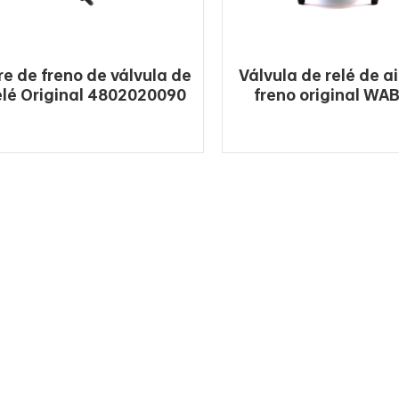
re de freno de válvula de
Válvula de relé de a
elé Original 4802020090
freno original WA
para WABCO
9730110010 Prove
LEE MAS
LEE MAS