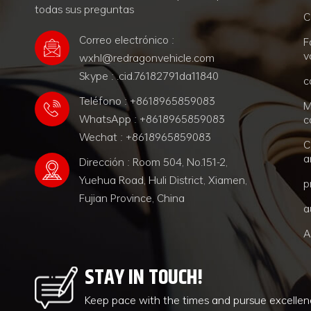
todas sus preguntas
C
Correo electrónico :
F
v
wxhl@redragonvehicle.com
Skype : .cid.76182791da11840
c
Teléfono : +8618965859083
M
WhatsApp : +8618965859083
c
Wechat : +8618965859083
C
a
Dirección : Room 504, No.151-2,
Yuehua Road, Huli District, Xiamen,
p
Fujian Province, China
a
A
STAY IN TOUCH!
Keep pace with the times and pursue excelle