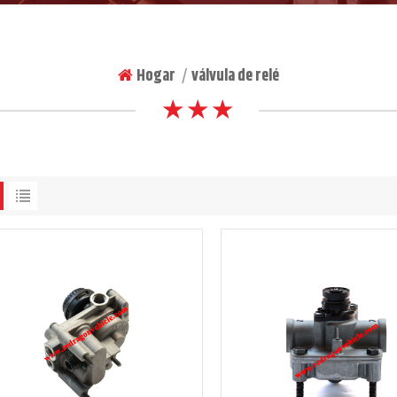
Hogar
válvula de relé
|
★ ★ ★