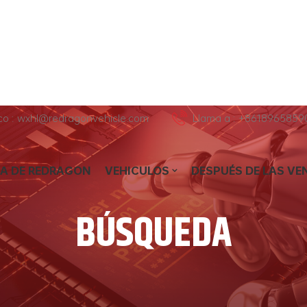
ico : wxhl@redragonvehicle.com
Llama a : +8618965859
A DE REDRAGON
VEHICULOS
DESPUÉS DE LAS VE
BÚSQUEDA