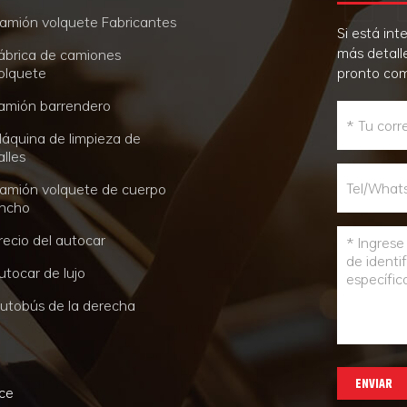
amión volquete Fabricantes
Si está in
más detall
ábrica de camiones
olquete
pronto co
amión barrendero
áquina de limpieza de
alles
amión volquete de cuerpo
ncho
recio del autocar
utocar de lujo
utobús de la derecha
ENVIAR
nce