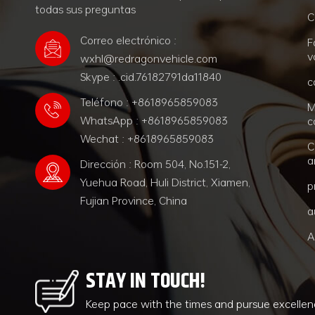
todas sus preguntas
C
Correo electrónico :
F
v
wxhl@redragonvehicle.com
Skype : .cid.76182791da11840
c
Teléfono : +8618965859083
M
WhatsApp : +8618965859083
c
Wechat : +8618965859083
C
a
Dirección : Room 504, No.151-2,
Yuehua Road, Huli District, Xiamen,
p
Fujian Province, China
a
A
STAY IN TOUCH!
Keep pace with the times and pursue excelle