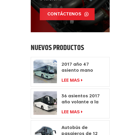
CONTÁCTENOS
NUEVOS PRODUCTOS
2017 año 47
asiento mano
derecha autocar
LEE MAS
fabricantes diesel
motor autobús
36 asientos 2017
año volante a la
derecha
LEE MAS
fabricantes de
autocares de
pasajeros
Autobús de
pasajeros de 12