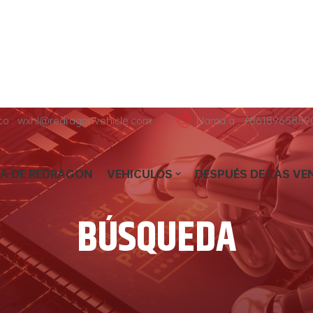
ico : wxhl@redragonvehicle.com
Llama a : +8618965859
A DE REDRAGON
VEHICULOS
DESPUÉS DE LAS VE
BÚSQUEDA