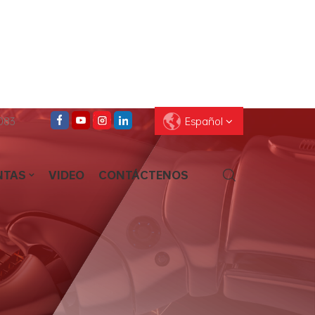
083
Español
NTAS
VIDEO
CONTÁCTENOS
English
Français
Deutsch
Pусский
Español
العربية
ไทย
עברית
中文
Português