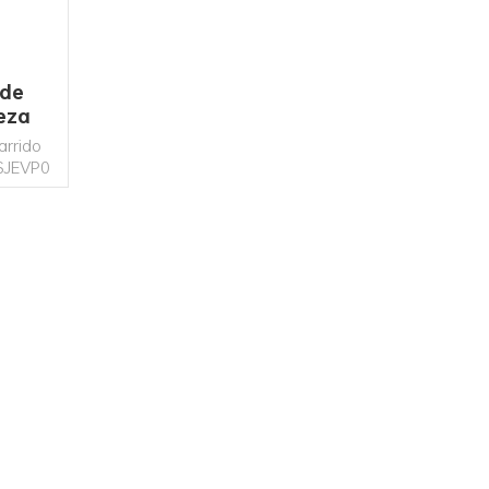
 de
ieza
8T
arrido
XSJEVP0
e II
ngfeng
superior
motor
auxiliar,
esión,
esión,
ido,
 sistema
tema de
 tiene
impieza
lles,
ieza de