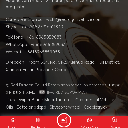
Estamos en línea 7*24 horas para responder a todas sus
preguntas
Correo electrónico : wxhl@redragonvehicle.com
Skype : .cid.76182791da11840
Teléfono : +8618965859083
WhatsApp : +8618965859083
Wechat : +8618965859083
Dirección : Room 504, No.151-2, Yuehua Road, Huli District,
Xiamen, Fujian Province, China
mapa
© Red Dragon Co.,Ltd Reservados todos los derechos.
del sitio
XML
|
IPv6 RED SOPORTADA
Wiper Blade Manufacturer
Commercial Vehicle
Links :
Oils
Cattelanpdcpd
Skystonewheel
Cbeciptruck
Hogar
Productos
WhatsApp
Skype