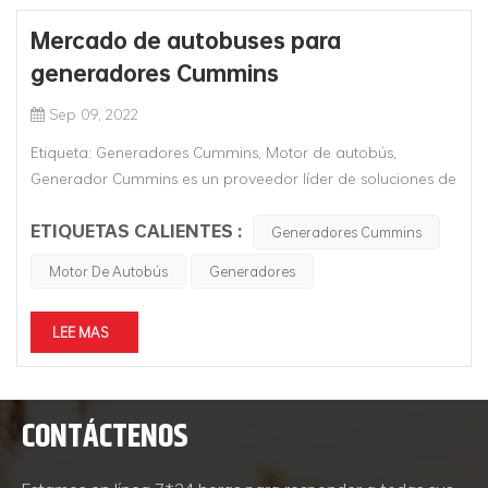
Mercado de autobuses para
generadores Cummins
Sep 09, 2022
Etiqueta: Generadores Cummins, Motor de autobús,
Generador Cummins es un proveedor líder de soluciones de
energía basadas en tecnología que brindan energía limpia
ETIQUETAS CALIENTES :
a vehículos de carga y de pasajeros en el mercado de
Generadores Cummins
carretera. Cummins tiene una amplia gama de motores
Motor De Autobús
Generadores
diésel y de combustible...
LEE MAS
CONTÁCTENOS