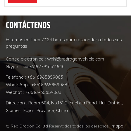
CONTÁCTENOS
Estamos en línea 7*24 horas para responder a todas sus
preguntas
Correo electrónico : wxhl@redragonvehicle.com
Skype : .cid.76182791da11840
Teléfono : +8618965859083
WhatsApp : +8618965859083
Wechat : +8618965859083
Dirección : Room 504, No.151-2, Yuehua Road, Huli District,
Xiamen, Fujian Province, China
mapa
© Red Dragon Co.,Ltd Reservados todos los derechos.