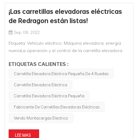
¡Las carretillas elevadoras eléctricas
de Redragon están listas!
Sep 08, 2022
Etiqueta: Vehículo eléctrico; Máquina elevadora; energia
nuevaLa operación y el control de la carretilla elevadora
eléctrica de cuatro ruedas es simple y flexible, y su sistema
ETIQUETAS CALIENTES :
de dirección eléctrica, sistema de control de aceleración,
sistema de control hidráulico y sistema de frenado están
Carretilla Elevadora Eléctrica Pequeña De 4 Ruedas
control...
Carretilla Elevadora Eléctrica
Carretilla Elevadora Eléctrica Pequeña
Fabricante De Carretillas Elevadoras Eléctricas
Vendo Montacargas Electrico
LEE MAS