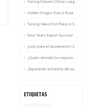
Yutong Delivers China’s Largest Commercial Vehicle Order Along Belt and Road to Uzbekistan
Golden Dragon Euro 6 Buses Operate in Israel
Yutong Takes First Place in Sales of Electric Buses in Europe!
New Year's Export Success! 224 Golden Dragon Buses to Mongolia
¡Listo para el lanzamiento! Se lanza la matriz de camiones eléctricos Golden Dragon
¿Quién atendió los mejores eventos y entró en la marca premium?
¡Separando la batería del autobús! El vehículo Golden Dragon Change-battery viene con Mighty
ETIQUETAS