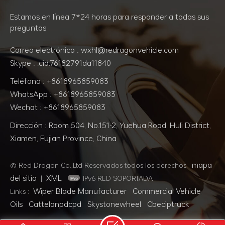
Estamos en línea 7*24 horas para responder a todas sus
preguntas
Correo electrónico : wxhl@redragonvehicle.com
Skype : .cid.76182791da11840
Teléfono : +8618965859083
WhatsApp : +8618965859083
Wechat : +8618965859083
Dirección : Room 504, No.151-2, Yuehua Road, Huli District,
Xiamen, Fujian Province, China
mapa
© Red Dragon Co.,Ltd Reservados todos los derechos.
del sitio
XML
|
IPv6 RED SOPORTADA
Wiper Blade Manufacturer
Commercial Vehicle
Links :
Oils
Cattelanpdcpd
Skystonewheel
Cbeciptruck