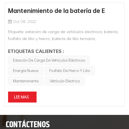
Mantenimiento de la batería de E
Oct 08, 2022
Etiqueta: estación de carga de vehículos eléctricos; batería;
fosfato de litio y hierro; batería de litio ternaria;
mantenimiento; Vehículo eléctrico; VE; energia nueva; Existe
ETIQUETAS CALIENTES :
controversia en el mercado sobre cuántos años duran las
baterías de vehículos de nueva energía puede durar.
Estación De Carga De Vehículos Eléctricos
Teóricamente, l...
Energía Nueva
Fosfato De Hierro Y Litio
Mantenimiento
Vehículo Eléctrico
LEE MAS
CONTÁCTENOS