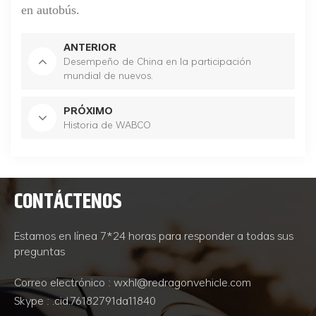
en autobús
.
ANTERIOR
Desempeño de China en la participación
mundial de nuevos.
PRÓXIMO
Historia de WABCO
CONTÁCTENOS
Estamos en línea 7*24 horas para responder a todas sus
preguntas
Correo electrónico : wxhl@redragonvehicle.com
Skype : .cid.76182791da11840