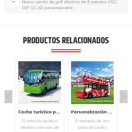
Nuevo carrito de golf eléctrico de 8 asientos GGC-
GEF QC-6D personalizable
PRODUCTOS RELACIONADOS
Nuevo carrito de golf eléctrico de 8 asientos GGC-GEF QC-6D personalizable
Coche turístico personalizable Coche turístico cerrado de 14 plazas Lado derecho
Personalización de soporte Autobús turístico eléctrico 18 asientos Autobús de dos pisos Autobús turístico
de
El vehículo turístico
Los 
El autobús de dos
 8
eléctrico cerrado de
pisos de cuatro