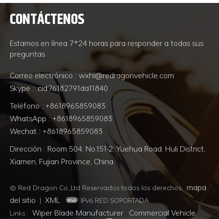
CONTÁCTENOS
LEE MAS
LEE MAS
Estamos en línea 7*24 horas para responder a todas sus
preguntas
Correo electrónico : wxhl@redragonvehicle.com
Skype : .cid.76182791da11840
Teléfono : +8618965859083
WhatsApp : +8618965859083
Wechat : +8618965859083
Dirección : Room 504, No.151-2, Yuehua Road, Huli District,
Xiamen, Fujian Province, China
mapa
© Red Dragon Co.,Ltd Reservados todos los derechos.
del sitio
XML
|
IPv6 RED SOPORTADA
Wiper Blade Manufacturer
Commercial Vehicle
Links :