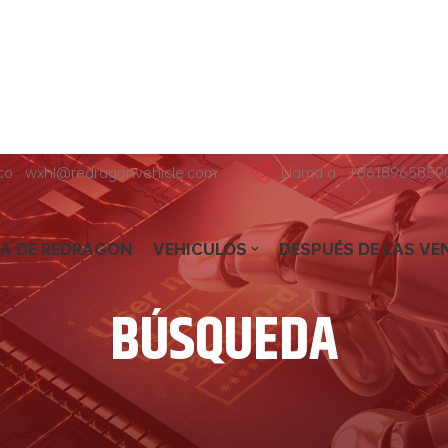
ico : wxhl@redragonvehicle.com
Llama a : +8618965859
A DE REDRAGON
VEHICULOS
DESPUÉS DE LAS VE
BÚSQUEDA