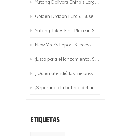
Yutong Delivers China’s Largest Commercial Vehicle Order Along Belt and Road to Uzbekistan
Golden Dragon Euro 6 Buses Operate in Israel
Yutong Takes First Place in Sales of Electric Buses in Europe!
New Year's Export Success! 224 Golden Dragon Buses to Mongolia
¡Listo para el lanzamiento! Se lanza la matriz de camiones eléctricos Golden Dragon
¿Quién atendió los mejores eventos y entró en la marca premium?
¡Separando la batería del autobús! El vehículo Golden Dragon Change-battery viene con Mighty
ETIQUETAS