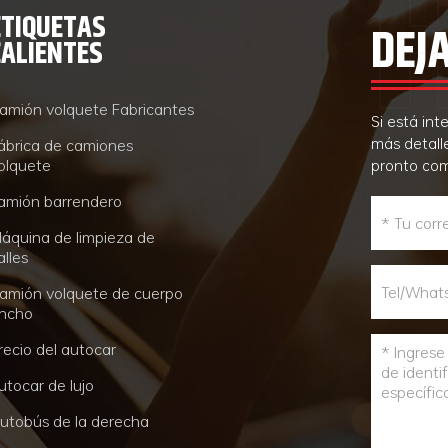
ETIQUETAS
DEJ
CALIENTES
amión volquete Fabricantes
Si está in
más detall
ábrica de camiones
olquete
pronto co
amión barrendero
áquina de limpieza de
alles
amión volquete de cuerpo
ncho
recio del autocar
utocar de lujo
utobús de la derecha