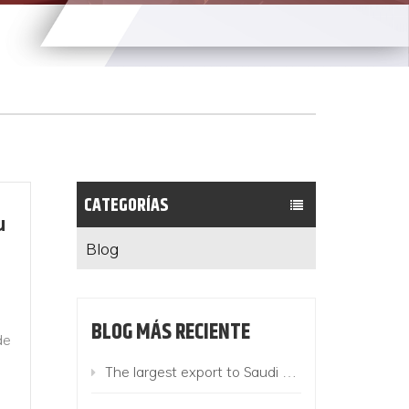
CATEGORÍAS
u
Blog
BLOG MÁS RECIENTE
de
The largest export to Saudi Arabia this year! 780 Suzhou King Long buses add color to the "Belt and Road"