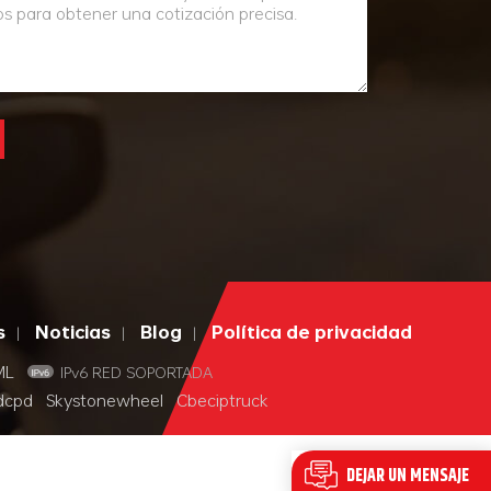
s
Noticias
Blog
Política de privacidad
|
|
|
ML
IPv6 RED SOPORTADA
dcpd
Skystonewheel
Cbeciptruck
DEJAR UN MENSAJE