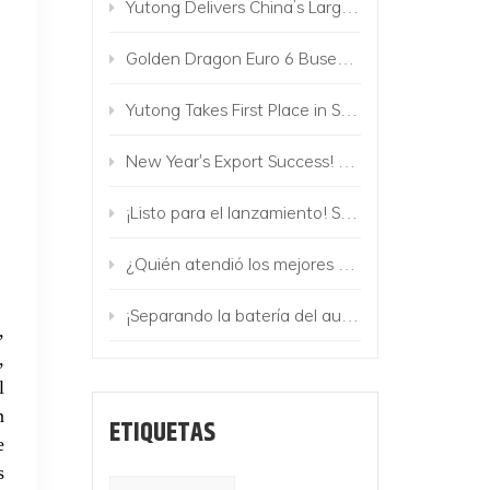
Yutong Delivers China’s Largest Commercial Vehicle Order Along Belt and Road to Uzbekistan
Golden Dragon Euro 6 Buses Operate in Israel
Yutong Takes First Place in Sales of Electric Buses in Europe!
New Year's Export Success! 224 Golden Dragon Buses to Mongolia
¡Listo para el lanzamiento! Se lanza la matriz de camiones eléctricos Golden Dragon
¿Quién atendió los mejores eventos y entró en la marca premium?
¡Separando la batería del autobús! El vehículo Golden Dragon Change-battery viene con Mighty
,
,
l
n
ETIQUETAS
e
s