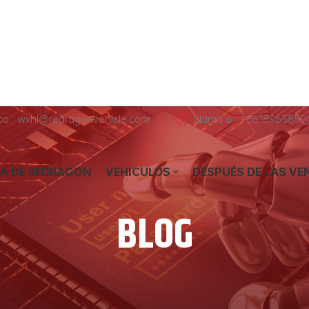
ico : wxhl@redragonvehicle.com
Llama a : +8618965859
A DE REDRAGON
VEHICULOS
DESPUÉS DE LAS VE
BLOG