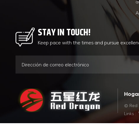
a
A
STAY IN TOUCH!
Keep pace with the times and pursue excelle
Hoga
© Red 
Links :