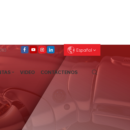
083
Español
NTAS
VIDEO
CONTÁCTENOS
English
Français
Deutsch
Pусский
Español
العربية
ไทย
עברית
中文
Português