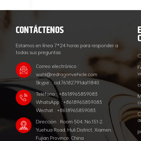
CONTÁCTENOS
Estamos en línea 7*24 horas para responder a
todas sus preguntas
C
Correo electrónico :
F
v
wxhl@redragonvehicle.com
Skype : .cid.76182791da11840
c
Teléfono : +8618965859083
M
WhatsApp : +8618965859083
c
Wechat : +8618965859083
C
a
Dirección : Room 504, No.151-2,
Yuehua Road, Huli District, Xiamen,
p
Fujian Province, China