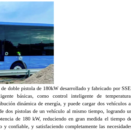
C de doble pistola de 180kW desarrollado y fabricado por SSE
igente básicas, como control inteligente de temperatura
ribución dinámica de energía, y puede cargar dos vehículos a
de dos pistolas de un vehículo al mismo tiempo, logrando u
tencia de 180 kW, reduciendo en gran medida el tiempo d
ro y confiable, y satisfaciendo completamente las necesidade