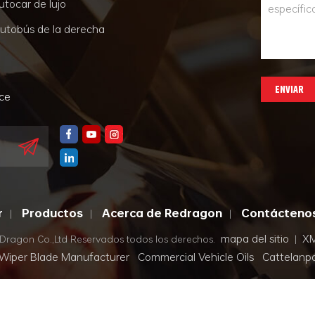
utocar de lujo
utobús de la derecha
ENVIAR
nce
r
Productos
Acerca de Redragon
Contácteno
|
|
|
mapa del sitio
X
Dragon Co.,Ltd Reservados todos los derechos.
|
Wiper Blade Manufacturer
Commercial Vehicle Oils
Cattelanp