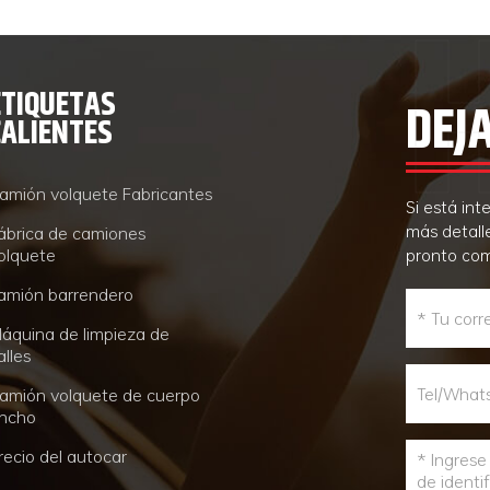
ETIQUETAS
DEJ
CALIENTES
amión volquete Fabricantes
Si está in
más detall
ábrica de camiones
olquete
pronto co
amión barrendero
áquina de limpieza de
alles
amión volquete de cuerpo
ncho
recio del autocar