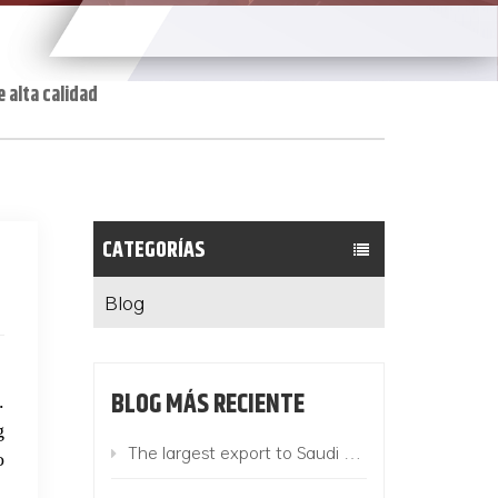
 alta calidad
CATEGORÍAS
Blog
BLOG MÁS RECIENTE
.
g
The largest export to Saudi Arabia this year! 780 Suzhou King Long buses add color to the "Belt and Road"
o