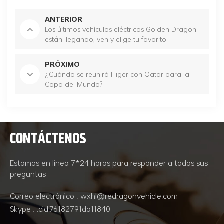
ANTERIOR
Los últimos vehículos eléctricos Golden Dragon
están llegando, ven y elige tu favorito
PRÓXIMO
¿Cuándo se reunirá Higer con Qatar para la
Copa del Mundo?
CONTÁCTENOS
Estamos en línea 7*24 horas para responder a todas sus
preguntas
Correo electrónico : wxhl@redragonvehicle.com
Skype : .cid.76182791da11840