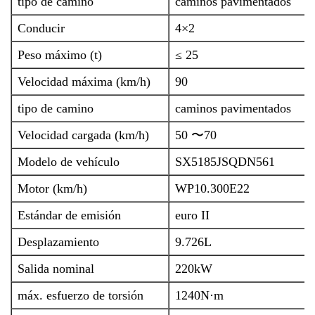
tipo de camino
caminos pavimentados
Conducir
4×2
Peso máximo (t)
≤ 25
Velocidad máxima (km/h)
90
tipo de camino
caminos pavimentados
Velocidad cargada (km/h)
50 〜70
Modelo de vehículo
SX5185JSQDN561
Motor (km/h)
WP10.300E22
Estándar de emisión
euro II
Desplazamiento
9.726L
Salida nominal
220kW
máx. esfuerzo de torsión
1240N·m