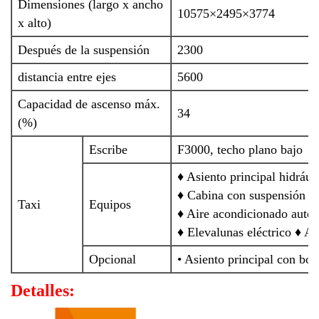
Dimensiones (largo x ancho
10575×2495×3774
x alto)
Después de la suspensión
2300
distancia entre ejes
5600
Capacidad de ascenso máx.
34
(%)
Escribe
F3000, techo plano bajo
♦ Asiento principal hidrául
♦ Cabina con suspensión hi
Taxi
Equipos
♦ Aire acondicionado auto
♦ Elevalunas eléctrico ♦ A
Opcional
• Asiento principal con bol
Detalles: